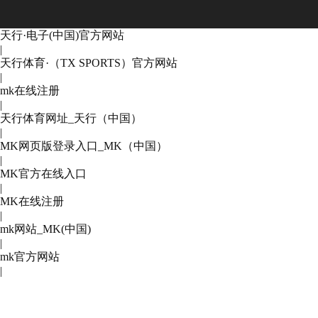
天行·电子(中国)官方网站
|
天行体育·（TX SPORTS）官方网站
|
mk在线注册
|
天行体育网址_天行（中国）
|
MK网页版登录入口_MK（中国）
|
MK官方在线入口
|
MK在线注册
|
mk网站_MK(中国)
|
mk官方网站
|