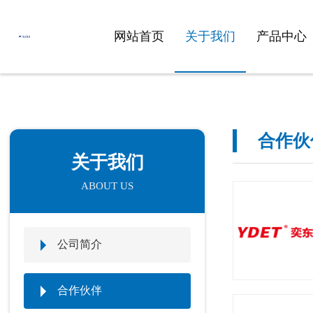
网站首页
关于我们
产品中心
合作伙
关于我们
ABOUT US
公司简介
合作伙伴