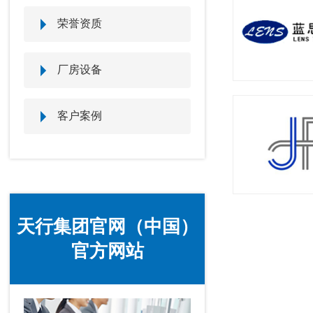
荣誉资质
厂房设备
客户案例
天行集团官网（中国）
官方网站